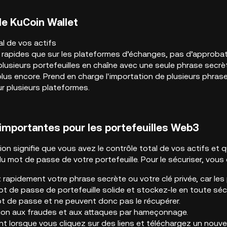
e KuCoin Wallet
al de vos actifs
s rapides que sur les plateformes d’échanges, pas d’approba
plusieurs portefeuilles en chaîne avec une seule phrase secrè
plus encore. Prend en charge l'importation de plusieurs phras
ur plusieurs plateformes.
mportantes pour les portefeuilles Web3
ion signifie que vous avez le contrôle total de vos actifs et
du mot de passe de votre portefeuille. Pour le sécuriser, vous 
apidement votre phrase secrète ou votre clé privée, car les p
t de passe de portefeuille solide et stockez-le en toute sécu
t de passe et ne peuvent donc pas le récupérer.
tion aux fraudes et aux attaques par hameçonnage.
t lorsque vous cliquez sur des liens et téléchargez un nouvea