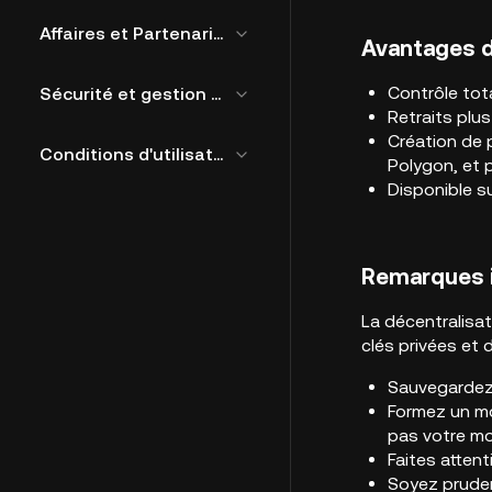
Affaires et Partenariat
Avantages d
Contrôle tot
Sécurité et gestion des risques
Retraits plu
Création de 
Conditions d'utilisation de KuCoin Web3
Polygon, et 
Disponible s
Remarques i
La décentralisat
clés privées et 
Sauvegardez r
Formez un mo
pas votre mo
Faites atten
Soyez pruden