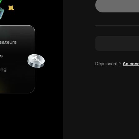
isateurs
ns
Déjà inscrit ?
Se con
ing