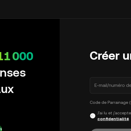
Créer 
11 000
nses
aux
E-mail/numéro d
Code de Parrainage (f
J'ai lu et j'accept
confidentialité
.