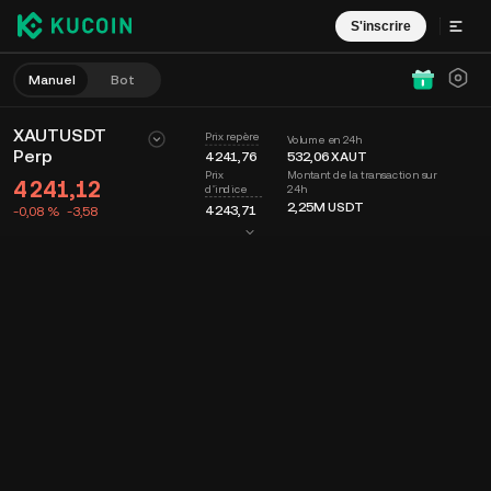
S'inscrire
Manuel
Bot
XAUTUSDT
Prix repère
Volume en 24h
Perp
4 241,76
532,06
XAUT
Montant de la transaction sur
Prix
4 241,12
24h
d'indice
2,25M
USDT
4 243,71
-0,08 %
-3,58
Graphique
Flux
Infos sur le coin
Carnet d'ordres
Récents
Date
15m
Dernier prix
Graphique
Profondeur