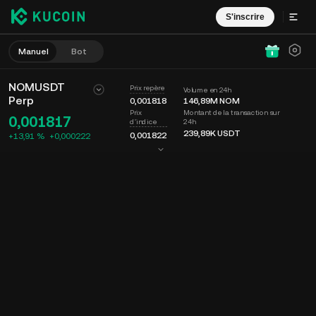
S'inscrire
Manuel
Bot
NOMUSDT
Prix repère
Volume en 24h
Perp
0,001818
146,89M
NOM
Montant de la transaction sur
Prix
0,001817
24h
d'indice
239,89K
USDT
0,001822
+13,91 %
+
0,000222
Graphique
Flux
Infos sur le coin
Carnet d'ordres
Récents
Date
15m
Dernier prix
Graphique
Profondeur