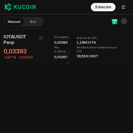
S'inscrire
Manuel
Bot
IOTAUSDT
Prix repère
Volume en 24h
Perp
0,03393
1,15M
IOTA
Montant de la transaction sur
Prix
0,03393
24h
d'indice
39,51K
USDT
0,03397
-0,67 %
-0,00023
Graphique
Flux
Infos sur le coin
Carnet d'ordres
Récents
Date
15m
Dernier prix
Graphique
Profondeur