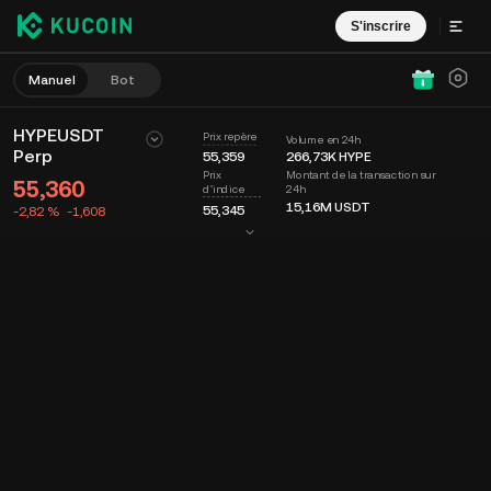
S'inscrire
Manuel
Bot
HYPEUSDT
Prix repère
Volume en 24h
Perp
55,359
266,73K
HYPE
Montant de la transaction sur
Prix
55,360
24h
d'indice
15,16M
USDT
55,345
-2,82 %
-1,608
Graphique
Flux
Infos sur le coin
Carnet d'ordres
Récents
Date
15m
Dernier prix
Graphique
Profondeur