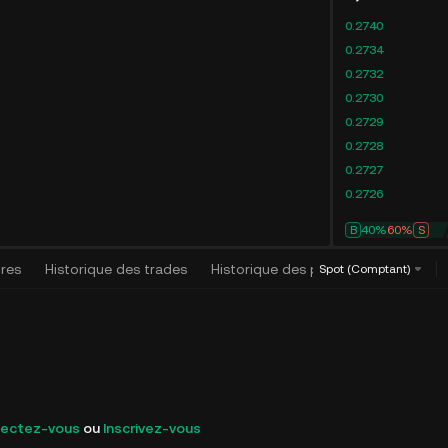
0.2740
0.2734
0.2732
0.2730
0.2729
0.2728
0.2727
0.2726
B
41%
59%
S
dres
Historique des trades
Historique des positions
Algorit
Spot (Comptant)
ectez-vous
ou
Inscrivez-vous