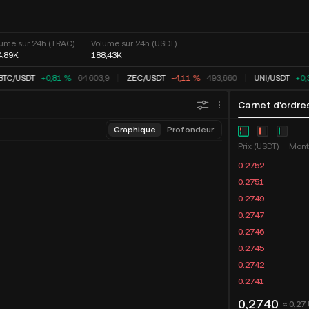
ume sur 24h (TRAC)
Volume sur 24h (USDT)
4,89K
188,43K
BTC
/
USDT
+0,81 %
64 604,0
ZEC
/
USDT
-4,11 %
493,660
UNI
/
USDT
+0,
Carnet d'ordre
Graphique
Profondeur
Prix (USDT)
Mont
0.2752
0.2751
0.2749
0.2747
0.2746
0.2745
0.2742
0.2741
0,2740
≈ 0,27