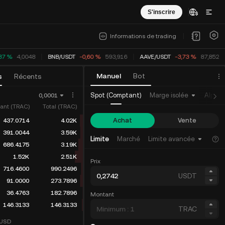
S'inscrire
Informations de trading
37 %
4,0048
BNB
/
USDT
-0,60 %
593,916
AAVE
/
USDT
-3,73 %
87,852
Manuel
Bot
s
Récents
Spot (Comptant)
Marge isolée
Alpha
0,0001
ant (TRAC)
Total (TRAC)
Achat
Vente
437.0714
4.02K
391.0044
3.59K
Limite
Marché
Limite avancée
686.4175
3.19K
1.52K
2.51K
Prix
716.4600
990.2496
USDT
91.0000
273.7896
36.4763
182.7896
Montant
146.3133
146.3133
TRAC
USD