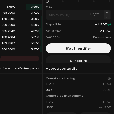
3.65K
3.65K
Total
58.0000
3.71K
USDT
178.3161
3.89K
Disponible
--
USDT
300.0000
4.19K
Achat max
0
TRAC
635.2142
4.82K
Avancé :
--
Paramètres
183.4964
5.01K
162.8867
5.17K
S’authentifier
300.0000
5.47K
S'inscrire
hme de trading
(
0
)
Aperçu des actifs
Masquer d’autres paires
Remises sur les frais
Compte de trading
TRAC
--
TRAC
USDT
--
USDT
Compte de financement
TRAC
--
TRAC
USDT
--
USDT