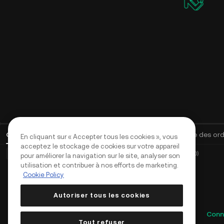
Ordres ouverts
(
0
)
Positions (0)
Actifs
Historique des or
En cliquant sur « Accepter tous les cookies », vous
acceptez le stockage de cookies sur votre appareil
Ordres de base (0)
Ordres avancés (0)
Ordres TWAP (0)
pour améliorer la navigation sur le site, analyser son
utilisation et contribuer à nos efforts de marketing.
Cookie Policy
Autoriser tous les cookies
Conn
Tout refuser