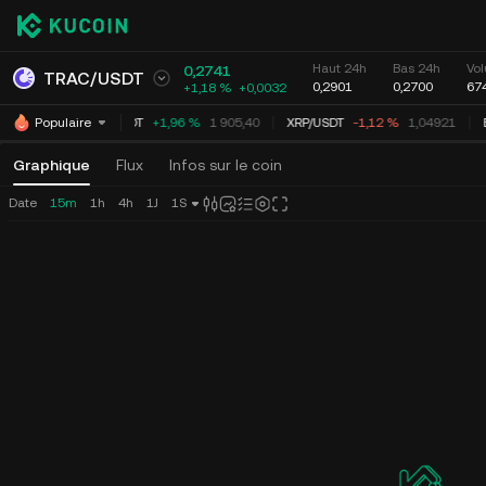
Haut 24h
Bas 24h
Vol
0,2741
TRAC
/
USDT
0,2901
0,2700
67
+1,18 %
+
0,0032
ETH
/
USDT
+1,96 %
1 905,40
XRP
/
USDT
-1,12 %
1,04921
Populaire
Graphique
Flux
Infos sur le coin
Date
15m
1h
4h
1J
1S