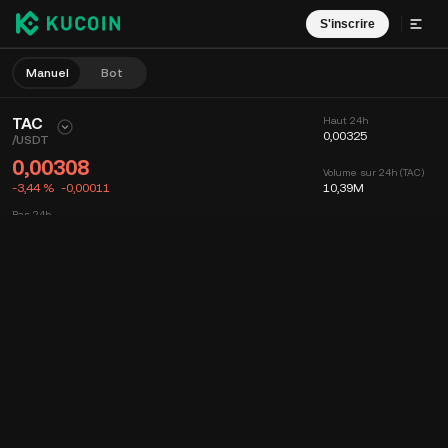
S'inscrire
Manuel
Bot
TAC
Haut 24h
0,00325
/
USDT
0,00308
Volume sur 24h (TAC)
-3,44 %
-0,00011
10,39M
Bas 24h
0,00302
Volume sur 24h (USDT)
32,43K
Graphique
Flux
Infos sur le coin
Carnet d'ordres
Récents
Date
15m
Graphique
Profondeur