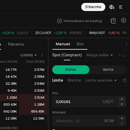
S'inscrire
Informations de trading
+6,28 %
0,2013
ZEC
/
USDT
+1,55 %
509,952
BNB
/
USDT
-0,80 %
590,
Manuel
Bot
s
Récents
Spot (Comptant)
Marge isolée
Alpha
0,00001
tant (NOM)
Total (NOM)
Achat
Vente
18.77K
2.57M
16.47K
2.55M
Limite
Marché
Limite avancée
22.38K
2.54M
9.45K
2.52M
Prix
1.22M
2.51M
USDT
633.43K
1.28M
642.09K
654.45K
Montant
12.36K
12.36K
NOM
001608
USD