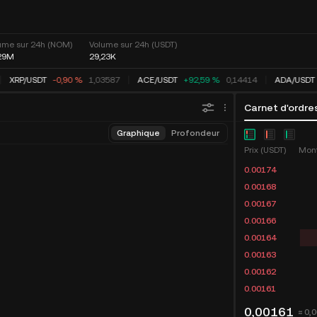
ume sur 24h (NOM)
Volume sur 24h (USDT)
29M
29,23K
XRP
/
USDT
-0,90 %
1,03587
ACE
/
USDT
+92,59 %
0,14414
ADA
/
USDT
Carnet d'ordre
Graphique
Profondeur
Prix (USDT)
Mon
0.00174
0.00168
0.00167
0.00166
0.00164
0.00163
0.00162
0.00161
0,00161
≈ 0,