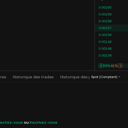
0.00160
0.00159
0.00158
0.00157
0.00156
0.00149
0.00148
0.00139
B
59%
41%
S
dres
Historique des trades
Historique des positions
Algorit
Spot (Comptant)
ectez-vous
ou
Inscrivez-vous