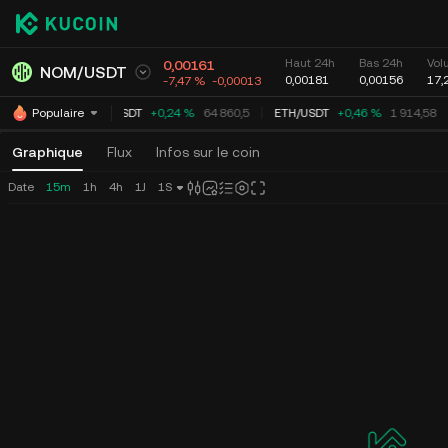
Haut 24h
Bas 24h
Vol
0,00161
NOM
/
USDT
0,00181
0,00156
17,
-7,47 %
-0,00013
BTC
/
USDT
+0,24 %
64 860,5
ETH
/
USDT
+0,46 %
1 914,58
Populaire
Graphique
Flux
Infos sur le coin
Date
15m
1h
4h
1J
1S