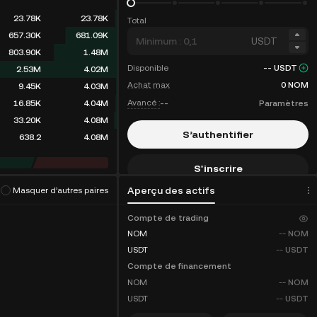
23.78K
23.78K
Total
657.30K
681.09K
USDT
803.90K
1.48M
Disponible
--
USDT
2.53M
4.02M
Achat max
0
NOM
9.45K
4.03M
Avancé :
--
Paramètres
16.85K
4.04M
33.20K
4.08M
S’authentifier
638.2
4.08M
S'inscrire
hme de trading
(
0
)
Aperçu des actifs
Masquer d’autres paires
Remises sur les frais
Compte de trading
NOM
--
NOM
USDT
--
USDT
Compte de financement
NOM
--
NOM
USDT
--
USDT