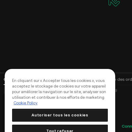
Ordres ouverts
(
0
)
Positions (0)
Actifs
Historique des or
En cliquant sur « Accepter tous les cookies », vous
acceptez le stockage de cookies sur votre appareil
Ordres de base (0)
Ordres avancés (0)
Ordres TWAP (0)
pour améliorer la navigation sur le site, analyser son
utilisation et contribuer à nos efforts de marketing.
Cookie Policy
Autoriser tous les cookies
Conn
Tout refuser