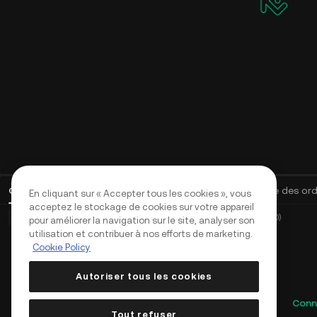
Ordres ouverts
(
0
)
Positions (0)
Actifs
Historique des or
En cliquant sur « Accepter tous les cookies », vous
acceptez le stockage de cookies sur votre appareil
Ordres de base (0)
Ordres avancés (0)
Ordres TWAP (0)
pour améliorer la navigation sur le site, analyser son
utilisation et contribuer à nos efforts de marketing.
Cookie Policy
Autoriser tous les cookies
Conn
Tout refuser