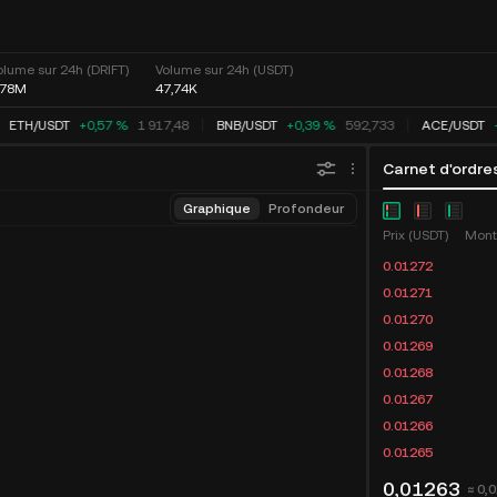
olume sur 24h (DRIFT)
Volume sur 24h (USDT)
,78M
47,74K
ETH
/
USDT
+0,57 %
1 917,48
BNB
/
USDT
+0,39 %
592,733
ACE
/
USDT
Carnet d'ordre
Graphique
Profondeur
Prix (USDT)
Mont
0.01272
0.01271
0.01270
0.01269
0.01268
0.01267
0.01266
0.01265
0,01263
≈ 0,