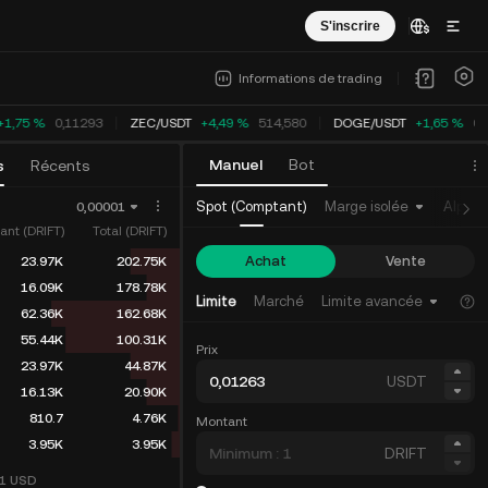
S'inscrire
Informations de trading
+1,75 %
0,11293
ZEC
/
USDT
+4,49 %
514,580
DOGE
/
USDT
+1,65 %
0,
Manuel
Bot
s
Récents
Spot (Comptant)
Marge isolée
Alpha
0,00001
ant (DRIFT)
Total (DRIFT)
Achat
Vente
23.97K
202.75K
16.09K
178.78K
Limite
Marché
Limite avancée
62.36K
162.68K
55.44K
100.31K
Prix
23.97K
44.87K
USDT
16.13K
20.90K
810.7
4.76K
Montant
3.95K
3.95K
DRIFT
01
USD