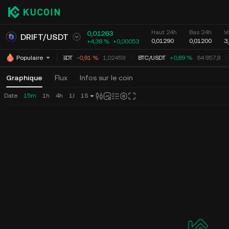
Haut 24h
Bas 24h
V
0,01263
DRIFT
/
USDT
0,01290
0,01200
3
+4,38 %
+
0,00053
XRP
/
USDT
-0,91 %
1,02459
BTC
/
USDT
+0,89 %
64 957,8
Populaire
Graphique
Flux
Infos sur le coin
Date
15m
1h
4h
1J
1S