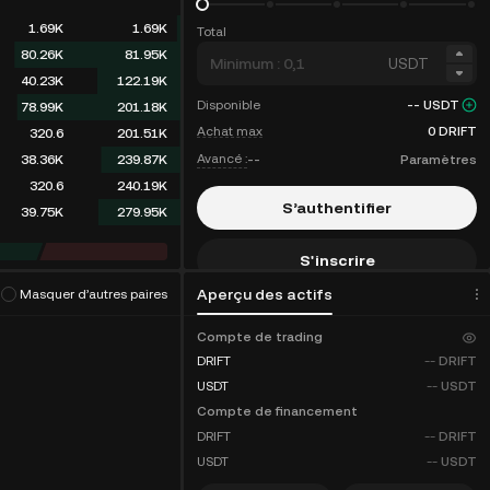
1.69K
1.69K
Total
80.26K
81.95K
USDT
40.23K
122.19K
Disponible
--
USDT
78.99K
201.18K
Achat max
0
DRIFT
320.6
201.51K
Avancé :
--
Paramètres
38.36K
239.87K
320.6
240.19K
S’authentifier
39.75K
279.95K
S'inscrire
hme de trading
(
0
)
Aperçu des actifs
Masquer d’autres paires
Remises sur les frais
Compte de trading
DRIFT
--
DRIFT
USDT
--
USDT
Compte de financement
DRIFT
--
DRIFT
USDT
--
USDT