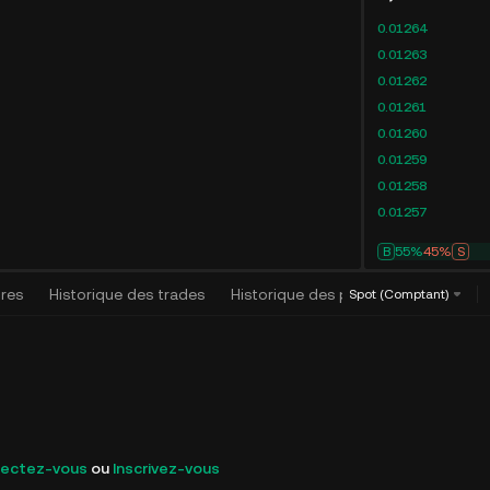
0.01264
0.01263
0.01262
0.01261
0.01260
0.01259
0.01258
0.01257
B
55%
45%
S
dres
Historique des trades
Historique des positions
Algorit
Spot (Comptant)
ectez-vous
ou
Inscrivez-vous