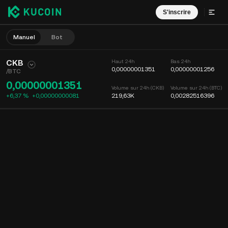
S'inscrire
Manuel
Bot
CKB
Haut 24h
Bas 24h
0,00000001351
0,00000001256
/
BTC
0,00000001351
Volume sur 24h (CKB)
Volume sur 24h (BTC)
+6,37 %
+
0,00000000081
219,63K
0,00282516396
Graphique
Flux
Infos sur le coin
Carnet d'ordres
Récents
Date
15m
Graphique
Profondeur