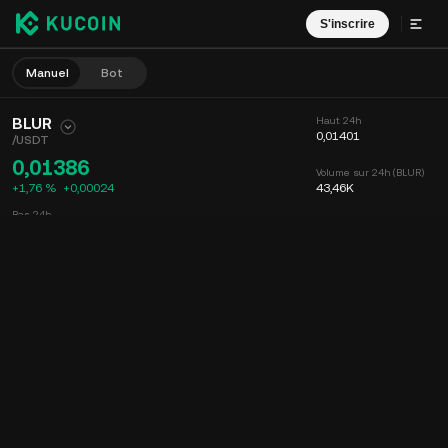
S'inscrire
Manuel
Bot
BLUR
Haut 24h
0,01401
/
USDT
0,01386
Volume sur 24h (BLUR)
+1,76 %
+
0,00024
43,46K
Bas 24h
0,01362
Volume sur 24h (USDT)
600,36628
Graphique
Flux
Infos sur le coin
Carnet d'ordres
Récents
Date
15m
Graphique
Profondeur