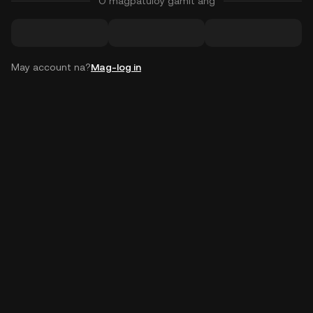
O magpatuloy gamit ang
May account na?
Mag-log in