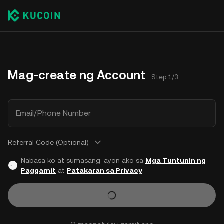
Mag-create ng Account
Step 1/3
Email/Phone Number
Referral Code (Optional)
Nabasa ko at sumasang-ayon ako sa
Mga Tuntunin ng
Paggamit
at
Patakaran sa Privacy
.