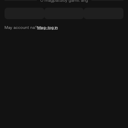
O magpatuloy gamit ang
May account na?
Mag-log in