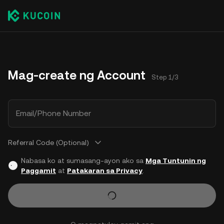
Mag-create ng Account
Step 1/3
Email/Phone Number
Referral Code (Optional)
Nabasa ko at sumasang-ayon ako sa
Mga Tuntunin ng
Paggamit
at
Patakaran sa Privacy
.