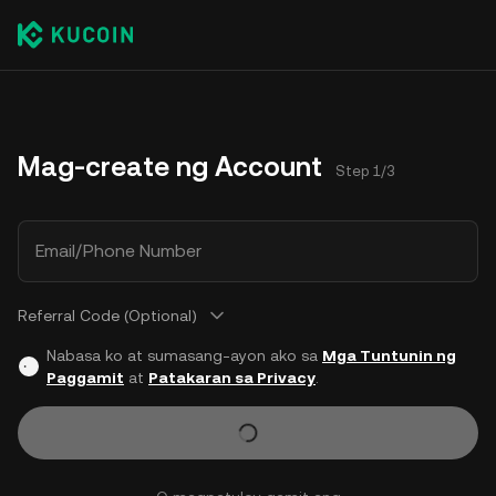
Mag-create ng Account
Step 1/3
Email/Phone Number
Referral Code (Optional)
Nabasa ko at sumasang-ayon ako sa
Mga Tuntunin ng
Paggamit
at
Patakaran sa Privacy
.