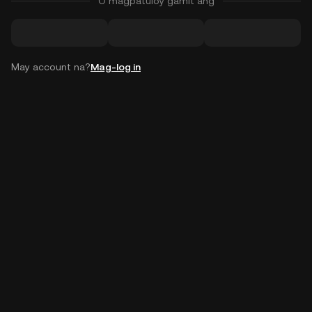
O magpatuloy gamit ang
May account na?
Mag-log in