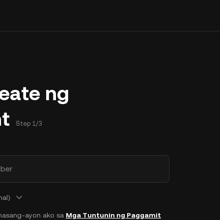
eate ng
t
Step 1/3
ber
nal)
masang-ayon ako sa
Mga Tuntunin ng Paggamit