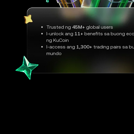
Trusted ng
45M+
global users
I-unlock ang
11+
benefits sa buong ec
ng KuCoin
I-access ang
1,300+
trading pairs sa b
mundo