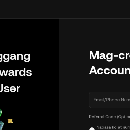
Mag-cr
ggang
Accoun
wards
User
Email/Phone Num
Referral Code (Optio
Nabasa ko at su