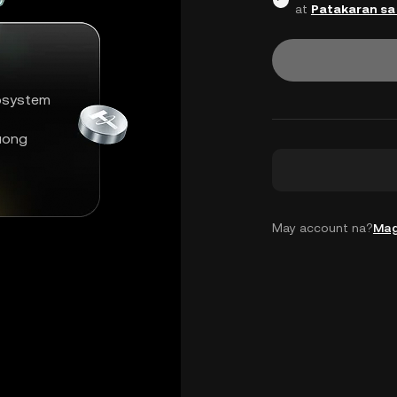
at
Patakaran sa
osystem
uong
May account na?
Mag