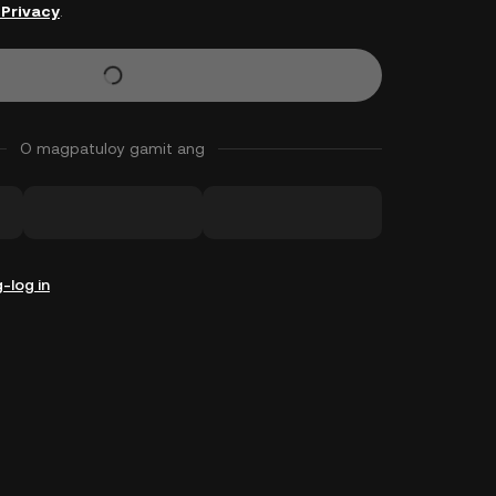
 Privacy
.
O magpatuloy gamit ang
-log in