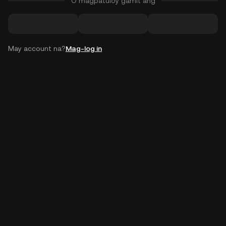
O magpatuloy gamit ang
May account na?
Mag-log in