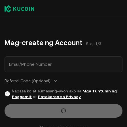
Mag-create ng Account
Step 1/3
Email/Phone Number
Referral Code (Optional)
Nabasa ko at sumasang-ayon ako sa
Mga Tuntunin ng
Paggamit
at
Patakaran sa Privacy
.