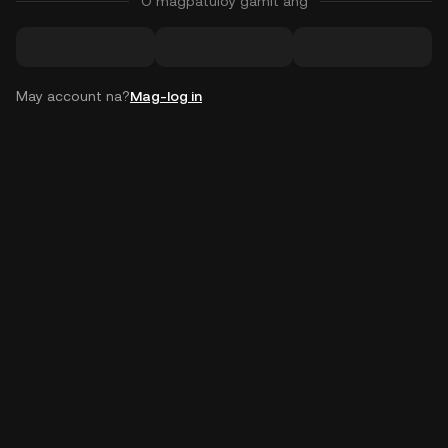
O magpatuloy gamit ang
May account na?
Mag-log in