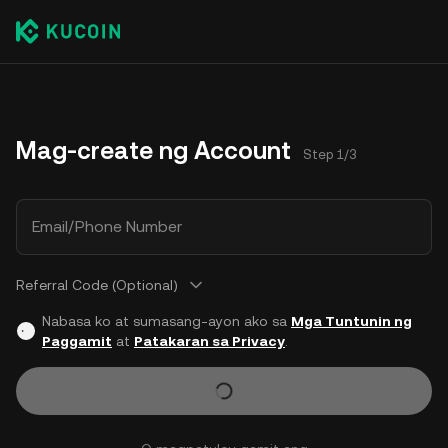
Mag-create ng Account
Step 1/3
Email/Phone Number
Referral Code (Optional)
Nabasa ko at sumasang-ayon ako sa
Mga Tuntunin ng
Paggamit
at
Patakaran sa Privacy
.