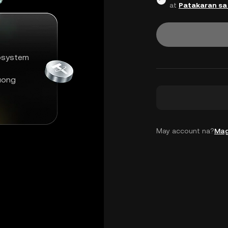
at
Patakaran sa
osystem
uong
May account na?
Mag