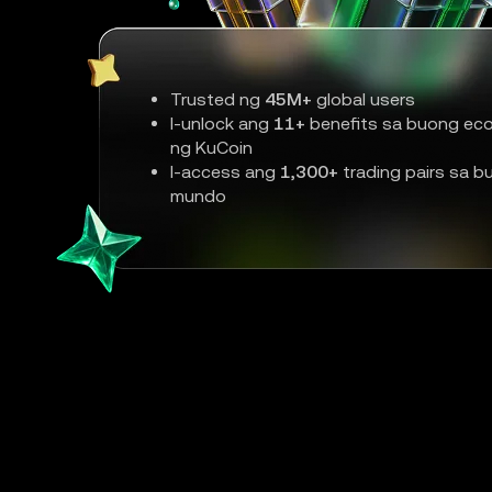
Trusted ng
45M+
global users
I-unlock ang
11+
benefits sa buong ec
ng KuCoin
I-access ang
1,300+
trading pairs sa b
mundo