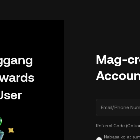
Mag-cr
ggang
Accoun
wards
User
Email/Phone Num
Referral Code (Optio
Nabasa ko at su