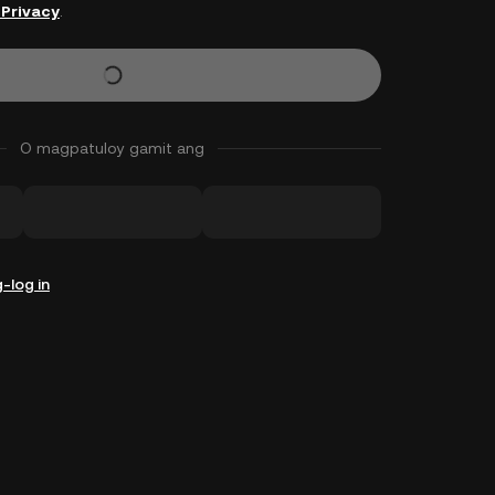
 Privacy
.
O magpatuloy gamit ang
-log in