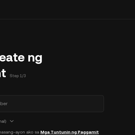
eate ng
t
Step 1/3
ber
nal)
masang-ayon ako sa
Mga Tuntunin ng Paggamit