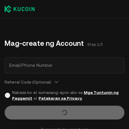
Mag-create ng Account
Step 1/3
Email/Phone Number
Referral Code (Optional)
Nabasa ko at sumasang-ayon ako sa
Mga Tuntunin ng
Paggamit
at
Patakaran sa Privacy
.