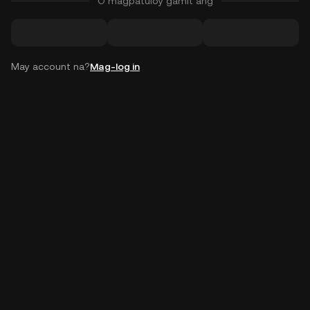
O magpatuloy gamit ang
May account na?
Mag-log in