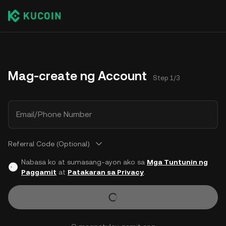
Mag-create ng Account
Step 1/3
Email/Phone Number
Referral Code (Optional)
Nabasa ko at sumasang-ayon ako sa
Mga Tuntunin ng
Paggamit
at
Patakaran sa Privacy
.