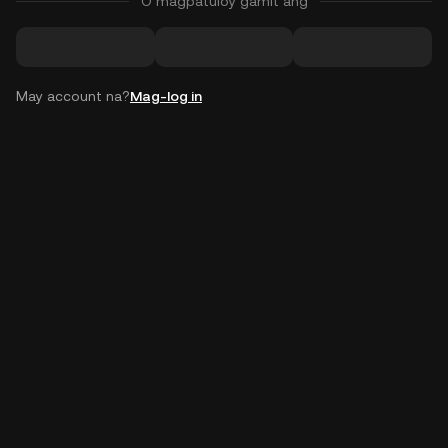
O magpatuloy gamit ang
May account na?
Mag-log in