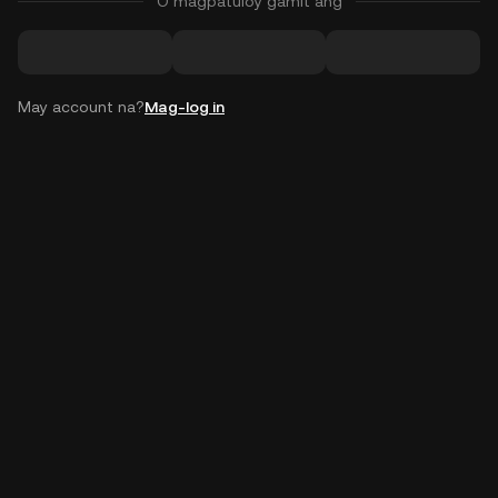
O magpatuloy gamit ang
May account na?
Mag-log in