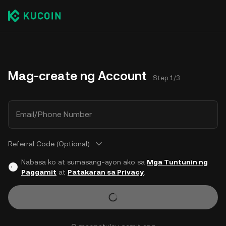
Mag-create ng Account
Step 1/3
Email/Phone Number
Referral Code (Optional)
Nabasa ko at sumasang-ayon ako sa
Mga Tuntunin ng
Paggamit
at
Patakaran sa Privacy
.