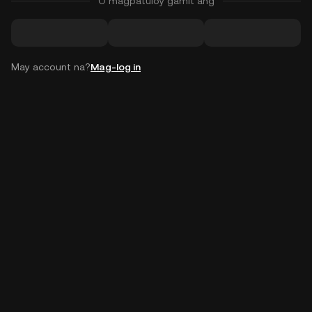
O magpatuloy gamit ang
May account na?
Mag-log in