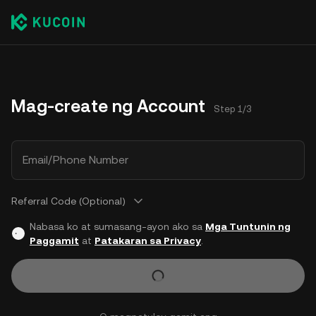
Mag-create ng Account
Step 1/3
Email/Phone Number
Referral Code (Optional)
Nabasa ko at sumasang-ayon ako sa
Mga Tuntunin ng
Paggamit
at
Patakaran sa Privacy
.