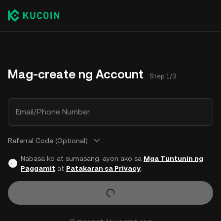
Mag-create ng Account
Step 1/3
Email/Phone Number
Referral Code (Optional)
Nabasa ko at sumasang-ayon ako sa
Mga Tuntunin ng
Paggamit
at
Patakaran sa Privacy
.