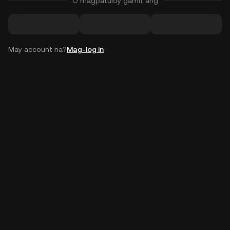
O magpatuloy gamit ang
May account na?
Mag-log in