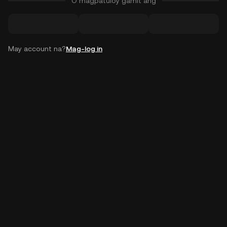
O magpatuloy gamit ang
May account na?
Mag-log in