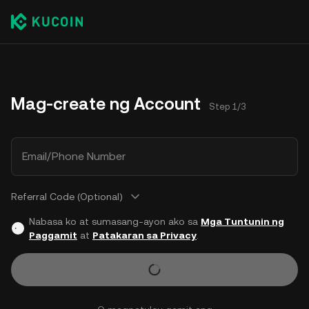
Mag-create ng Account
Step 1/3
Email/Phone Number
Referral Code (Optional)
Nabasa ko at sumasang-ayon ako sa
Mga Tuntunin ng
Paggamit
at
Patakaran sa Privacy
.