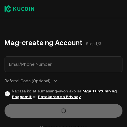
Mag-create ng Account
Step 1/3
Email/Phone Number
Referral Code (Optional)
Nabasa ko at sumasang-ayon ako sa
Mga Tuntunin ng
Paggamit
at
Patakaran sa Privacy
.