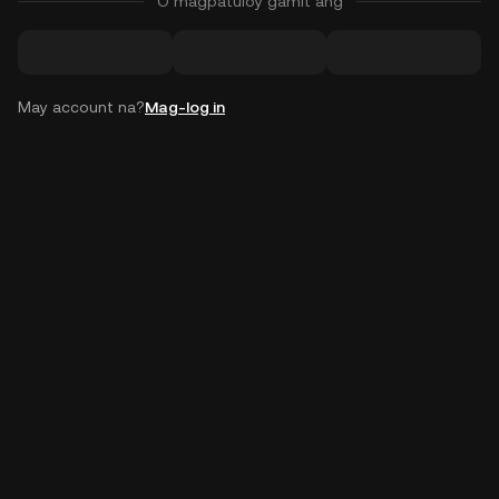
O magpatuloy gamit ang
May account na?
Mag-log in