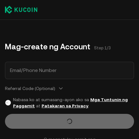
Mag-create ng Account
Step 1/3
Email/Phone Number
Referral Code (Optional)
Nabasa ko at sumasang-ayon ako sa
Mga Tuntunin ng
Paggamit
at
Patakaran sa Privacy
.