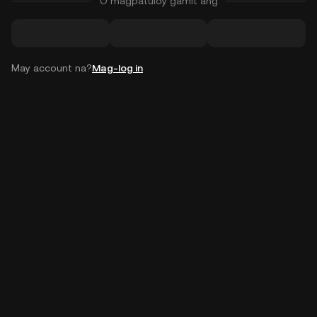
O magpatuloy gamit ang
May account na?
Mag-log in