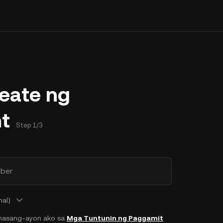
eate ng
t
Step 1/3
ber
nal)
masang-ayon ako sa
Mga Tuntunin ng Paggamit