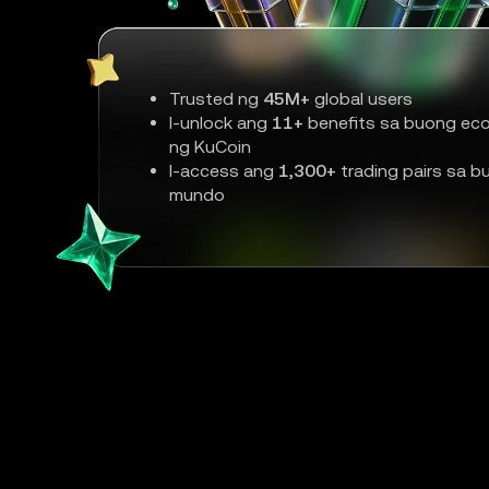
Trusted ng
45M+
global users
I-unlock ang
11+
benefits sa buong ec
ng KuCoin
I-access ang
1,300+
trading pairs sa b
mundo