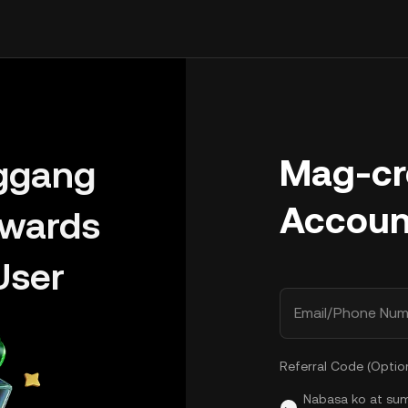
Mag-cr
ggang
Accoun
wards
User
Email/Phone Num
Referral Code (Optio
Nabasa ko at su