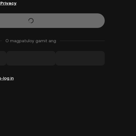
 Privacy
.
O magpatuloy gamit ang
-log in