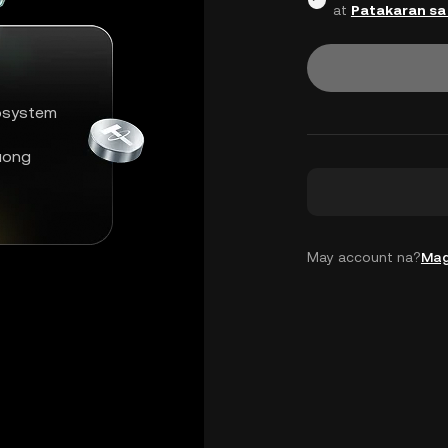
at
Patakaran sa
osystem
uong
May account na?
Mag