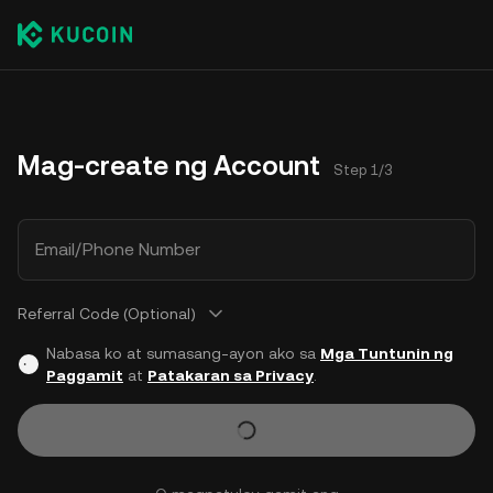
Mag-create ng Account
Step 1/3
Email/Phone Number
Referral Code (Optional)
Nabasa ko at sumasang-ayon ako sa
Mga Tuntunin ng
Paggamit
at
Patakaran sa Privacy
.