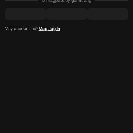
O magpatuloy gamit ang
May account na?
Mag-log in