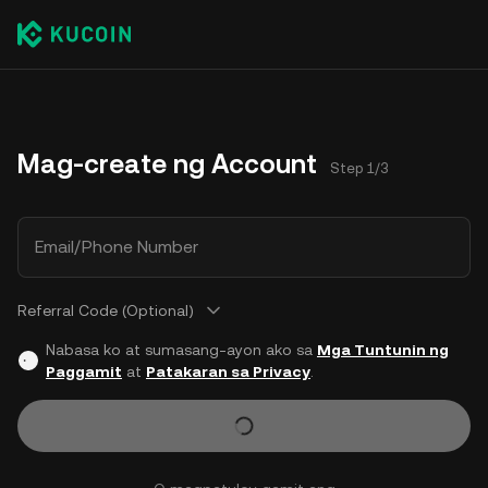
Mag-create ng Account
Step 1/3
Email/Phone Number
Referral Code (Optional)
Nabasa ko at sumasang-ayon ako sa
Mga Tuntunin ng
Paggamit
at
Patakaran sa Privacy
.