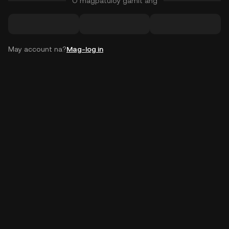
O magpatuloy gamit ang
May account na?
Mag-log in