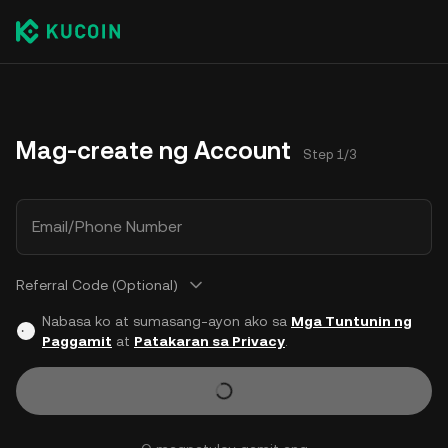
Mag-create ng Account
Step 1/3
Email/Phone Number
Referral Code (Optional)
Nabasa ko at sumasang-ayon ako sa
Mga Tuntunin ng
Paggamit
at
Patakaran sa Privacy
.