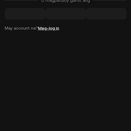
O magpatuloy gamit ang
May account na?
Mag-log in