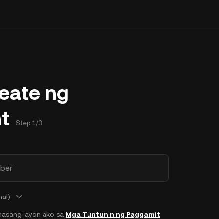
eate ng
t
Step 1/3
ber
nal)
masang-ayon ako sa
Mga Tuntunin ng Paggamit