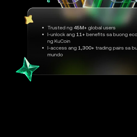
Trusted ng
45M+
global users
I-unlock ang
11+
benefits sa buong ec
ng KuCoin
I-access ang
1,300+
trading pairs sa b
mundo