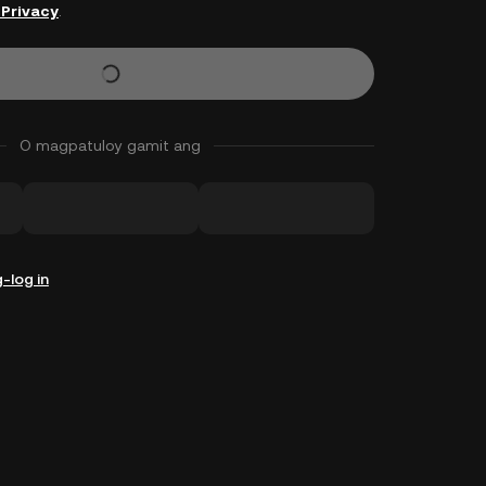
 Privacy
.
O magpatuloy gamit ang
-log in