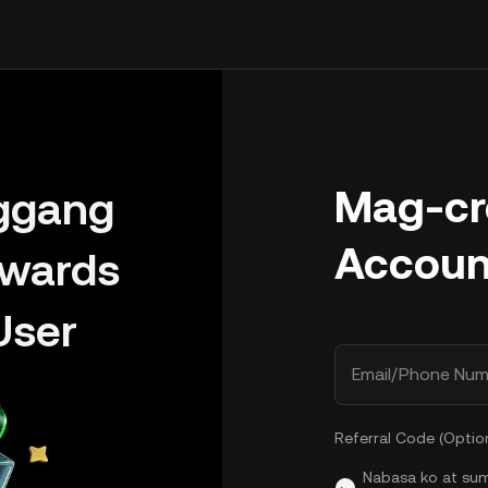
Mag-cr
ggang
Accoun
wards
User
Email/Phone Num
Referral Code (Optio
Nabasa ko at su