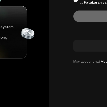
at
Patakaran sa
osystem
uong
May account na?
Mag