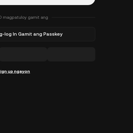
O magpatuloy gamit ang
-log In Gamit ang Passkey
ign up ngayon