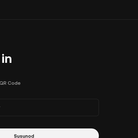
in
QR Code
r
Susunod