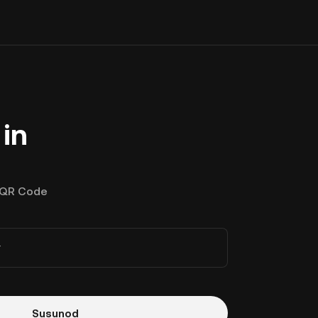
in
QR Code
r
Susunod