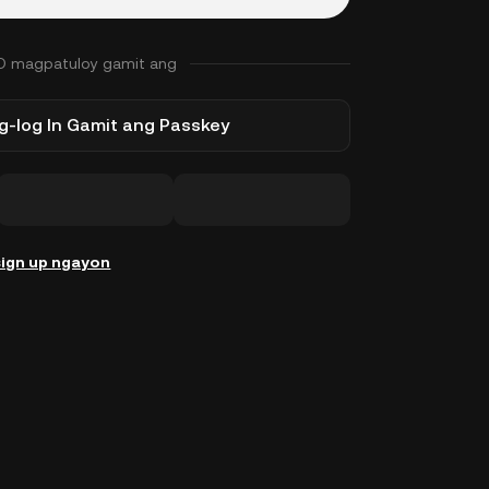
O magpatuloy gamit ang
-log In Gamit ang Passkey
ign up ngayon