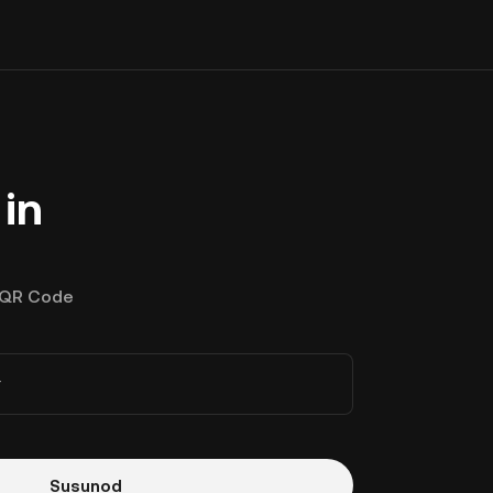
in
QR Code
r
Susunod