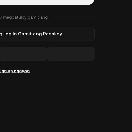
O magpatuloy gamit ang
-log In Gamit ang Passkey
ign up ngayon