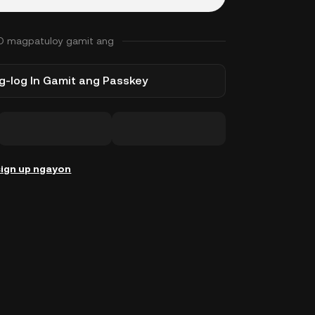
O magpatuloy gamit ang
-log In Gamit ang Passkey
ign up ngayon