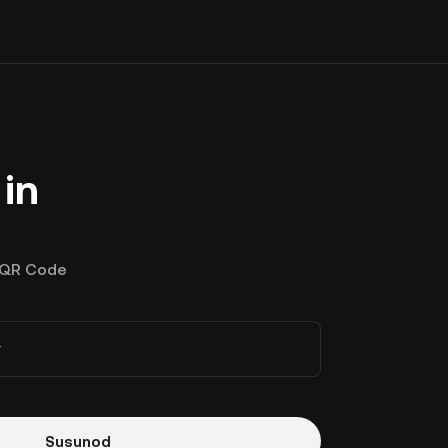
in
QR Code
r
Susunod