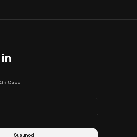
in
QR Code
r
Susunod