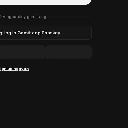
O magpatuloy gamit ang
-log In Gamit ang Passkey
ign up ngayon