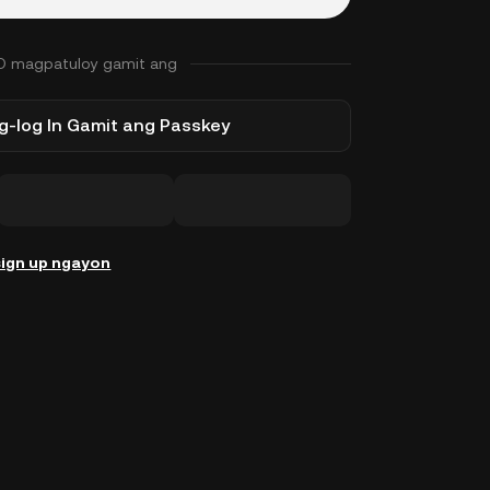
O magpatuloy gamit ang
-log In Gamit ang Passkey
ign up ngayon