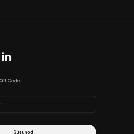
in
QR Code
r
Susunod