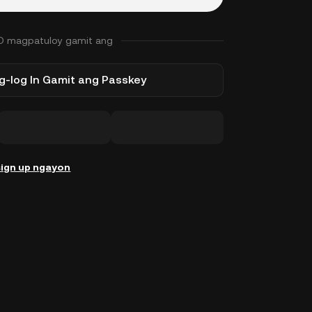
O magpatuloy gamit ang
-log In Gamit ang Passkey
ign up ngayon