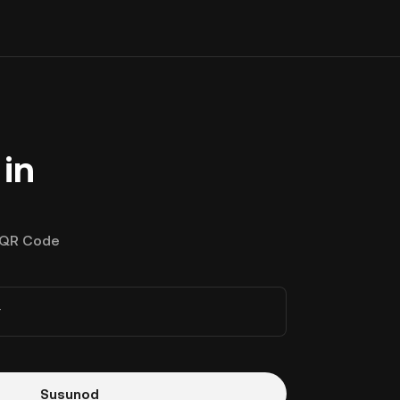
in
QR Code
r
Susunod