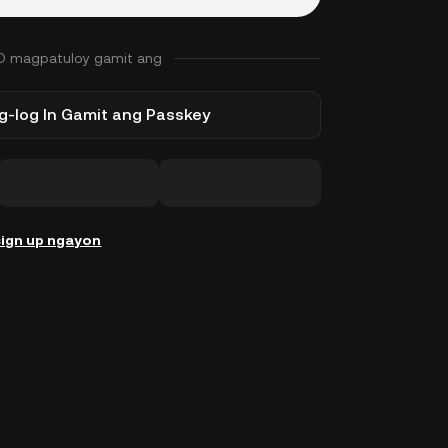
O magpatuloy gamit ang
-log In Gamit ang Passkey
ign up ngayon