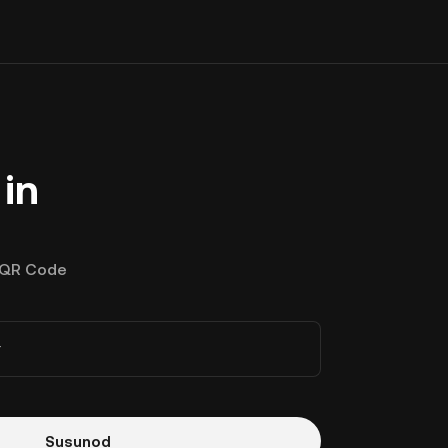
in
QR Code
r
Susunod