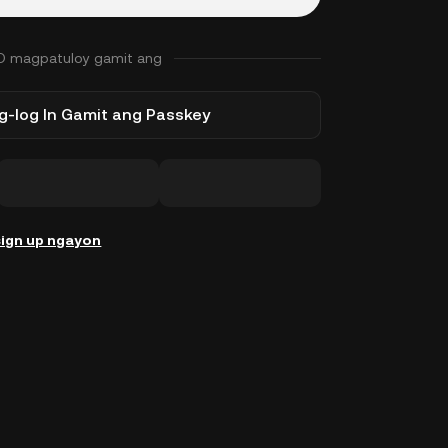
O magpatuloy gamit ang
-log In Gamit ang Passkey
ign up ngayon