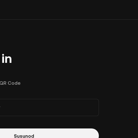
in
QR Code
r
Susunod