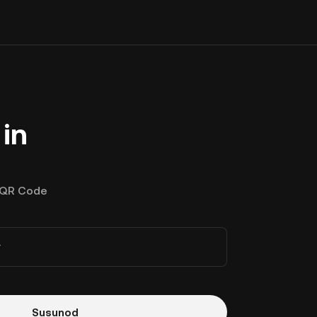
in
QR Code
r
Susunod