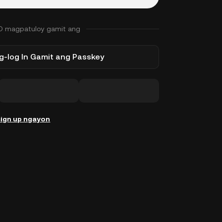
O magpatuloy gamit ang
-log In Gamit ang Passkey
ign up ngayon