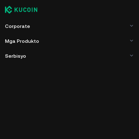
Corporate
Mga Produkto
Serbisyo
Business
Mga Price ng Crypto
Matuto
Developer
Pag-download ng App