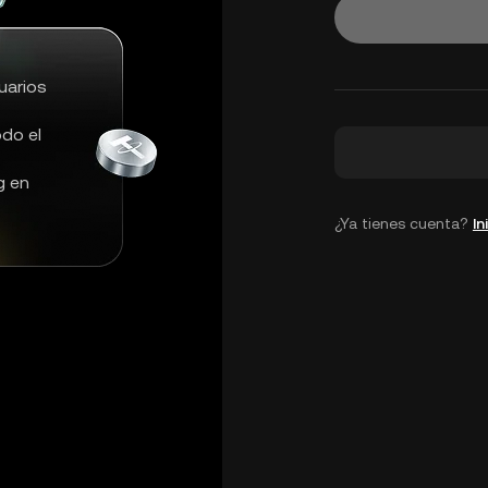
uarios
do el
g en
¿Ya tienes cuenta?
In