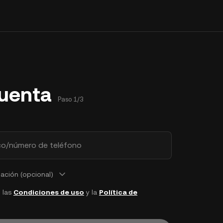
cuenta
Paso 1/3
co/número de teléfono
ción (opcional)
 las
Condiciones de uso
y la
Política de