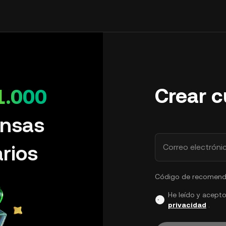
Crear 
1.000
nsas
rios
Correo electróni
Código de recomenda
He leído y acepto
privacidad
.