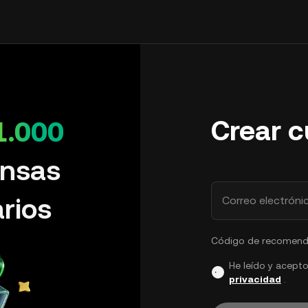
Crear 
1.000
nsas
rios
Correo electróni
Código de recomenda
He leído y acepto
privacidad
.