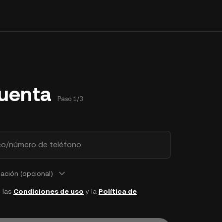
cuenta
Paso 1/3
co/número de teléfono
ción (opcional)
 las
Condiciones de uso
y la
Política de