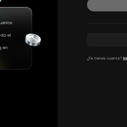
uarios
do el
g en
¿Ya tienes cuenta?
In