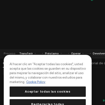
Stake
Desbloquea generosas recompensas en cadena
Programa de afiliados
Gana hasta un 60 % de comisión como agente,
líder comunitario o KOL
En directo
Aplica y gana hasta un 70 % de comisión
Transferir
Préstamo
Operar
Devolver
Proceso
Órdenes abiertas
(
0
)
Posiciones (0)
Activos
Historial de
Al hacer clic en “Aceptar todas las cookies”, usted
acepta que las cookies se guarden en su dispositivo
Órdenes básicas (0)
Órdenes avanzadas (0)
para mejorar la navegación del sitio, analizar el uso
del mismo, y colaborar con nuestros estudios para
marketing.
Cookie Policy
Aceptar todas las cookies
I
Rechazarlas todas