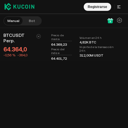
Registrarse
Manual
Bot
BTCUSDT
Precio de
Volumen en 24 h
marca
Perp.
4,82K
BTC
64.369,23
Importe de la transacción
64.364,0
Precio del
24 h
índice
-0,56 %
-364,0
312,00M
USDT
64.401,72
Gráfico
Muro
Info. de moneda
Libro de órdenes
Op. recientes
Tiempo
15m
Último precio
Gráfico
Prof. mercado