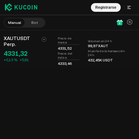
Registrarse
Manual
Bot
XAUTUSDT
Precio de
Volumen en 24 h
marca
Perp.
99,97
XAUT
4331,52
Importe de la transacción
4331,32
Precio del
24 h
índice
+0,13 %
+
5,81
432,45K
USDT
4333,46
Gráfico
Muro
Info. de moneda
Libro de órdenes
Op. recientes
Tiempo
15m
Último precio
Gráfico
Prof. mercado