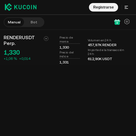
Registrarse
Manual
Bot
RENDERUSDT
Precio de
Volumen en 24 h
marca
Perp.
457,97K
RENDER
1,330
Importe de la transacción
1,330
Precio del
24 h
índice
+1,06 %
+
0,014
612,90K
USDT
1,331
Gráfico
Muro
Info. de moneda
Libro de órdenes
Op. recientes
Tiempo
15m
Último precio
Gráfico
Prof. mercado