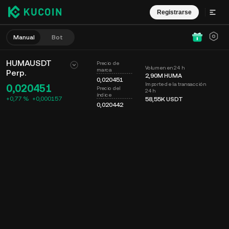
Registrarse
Manual
Bot
HUMAUSDT
Precio de
Volumen en 24 h
marca
Perp.
2,90M
HUMA
0,020451
Importe de la transacción
0,020451
Precio del
24 h
índice
+0,77 %
+
0,000157
58,55K
USDT
0,020442
Gráfico
Muro
Info. de moneda
Libro de órdenes
Op. recientes
Tiempo
15m
Último precio
Gráfico
Prof. mercado